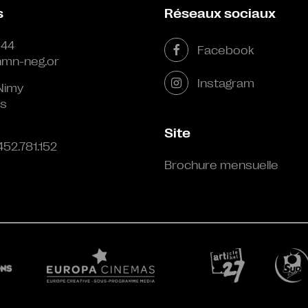
s
Réseaux sociaux
 44
Facebook
mn-neg.or
Instagram
Nimy
s
Site
452.781.152
Brochure mensuelle