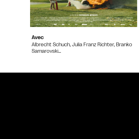
Avec
Albrecht Schuch, Julia Franz Richter, Branko
Samarovski…
Bande annonce