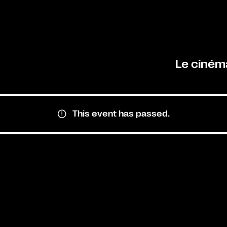
Le ciném
This event has passed.