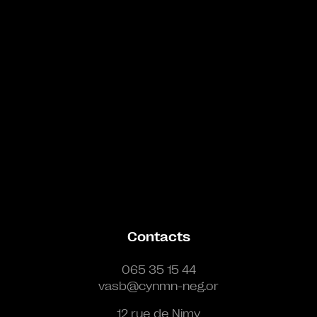
Contacts
065 35 15 44
vasb@cynmn-neg.or
12 rue de Nimy