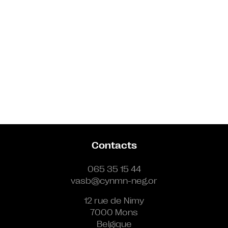
Contacts
065 35 15 44
vasb@cynmn-neg.or
12 rue de Nimy
7000 Mons
Belgique