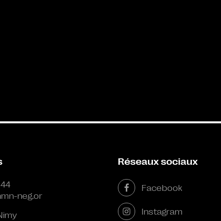
s
Réseaux sociaux
 44
Facebook
mn-neg.or
Instagram
Nimy