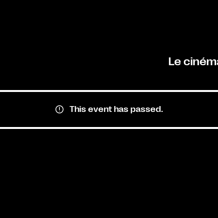
Le ciném
This event has passed.