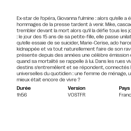
Ex-star de l’opéra, Giovanna fulmine : alors qu’elle a
hommages de la presse tardent à venir. Mike, casca
trembler devant la mort alors qu’il la défie tous les
: le jour des 15 ans de sa petite-fille, elle passe un
qu’elle essaie de se suicider, Marie-Cerise, ado harc
kidnappée et va tout naturellement faire de son ravi
présente depuis des années une célèbre émission cri
quand sa mortalité se rappelle à lui. Dans les rues 
destins s’entremêlent et se répondent, connectés l
universelles du quotidien : une femme de ménage, un fl
mieux était encore de vivre ?
Durée
Version
Pays
1h56
VOSTFR
Fran