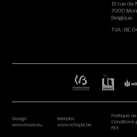
12 rue de 
7000 Mon
Belgique
TVA : BE 0
Politique de
Design
Webdev
Conditions 
www.moxs.eu
www.octopix.be
ROI