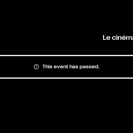
Le ciném
This event has passed.