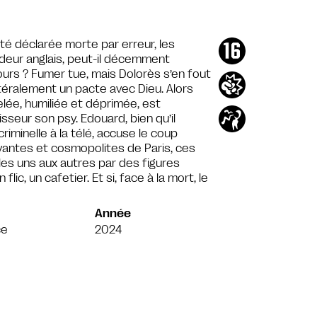
 été déclarée morte par erreur, les
deur anglais, peut-il décemment
 jours ? Fumer tue, mais Dolorès s’en fout
ilatéralement un pacte avec Dieu. Alors
elée, humiliée et déprimée, est
sseur son psy. Edouard, bien qu’il
minelle à la télé, accuse le coup
vivantes et cosmopolites de Paris, ces
es uns aux autres par des figures
ic, un cafetier. Et si, face à la mort, le
Année
ce
2024