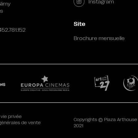
Instagram
Nimy
s
Site
452.781.152
Brochure mensuelle
 vie privée
Copyrights © Plaza Arthouse
générales de vente
2021