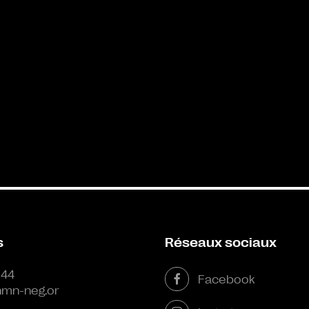
s
Réseaux sociaux
 44
Facebook
mn-neg.or