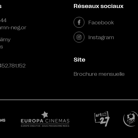
s
Réseaux sociaux
 44
Facebook
mn-neg.or
Instagram
Nimy
s
Site
452.781.152
Brochure mensuelle