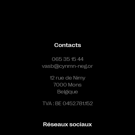
Contacts
065 35 15 44
vasb@cynmn-neg.or
12 rue de Nimy
7000 Mons
Belgique
TVA : BE 0452.781.152
Réseaux sociaux