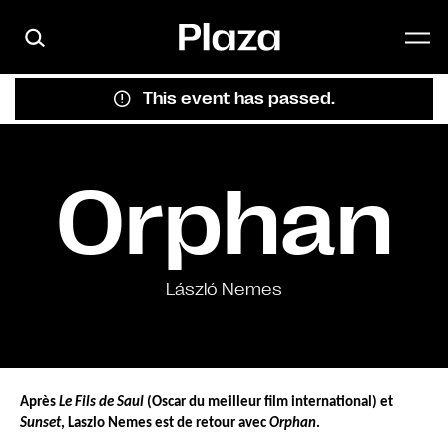
Skip to main content
This event has passed.
Orphan
László Nemes
Après 
Le Fils de Saul
 (Oscar du meilleur film international) et 
Sunset
, Laszlo Nemes est de retour avec 
Orphan
.