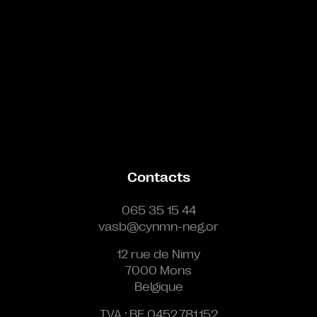
Contacts
065 35 15 44
vasb@cynmn-neg.or
12 rue de Nimy
7000 Mons
Belgique
TVA : BE 0452.781.152