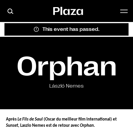
Skip to main content
This event has passed.
Orphan
László Nemes
Après 
Le Fils de Saul
 (Oscar du meilleur film international) et 
Sunset
, Laszlo Nemes est de retour avec 
Orphan
.