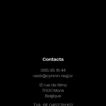
Contacts
065 35 15 44
vasb@cynmn-neg.or
12 rue de Nimy
7000 Mons
Belgique
TVA : BE 0452.781.152