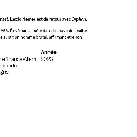
nset
, Laszlo Nemes est de retour avec 
Orphan
.
56. Élevé par sa mère dans le souvenir idéalisé 
e surgit un homme brutal, affirmant être son 
Année
ie/France/Allem
2026
/Grande-
agne