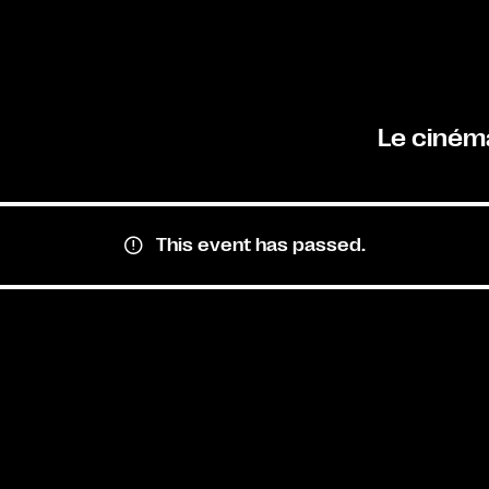
Le ciném
This event has passed.