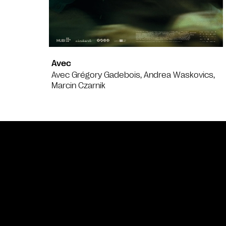
Avec
Avec Grégory Gadebois, Andrea Waskovics,
Marcin Czarnik
Bande annonce