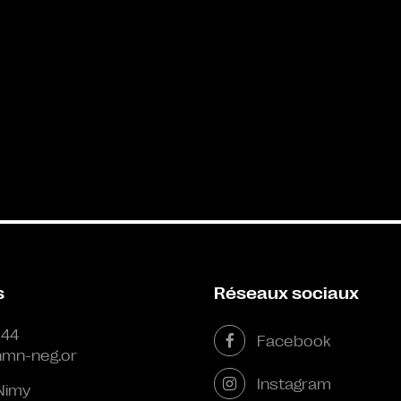
s
Réseaux sociaux
 44
Facebook
mn-neg.or
Instagram
Nimy