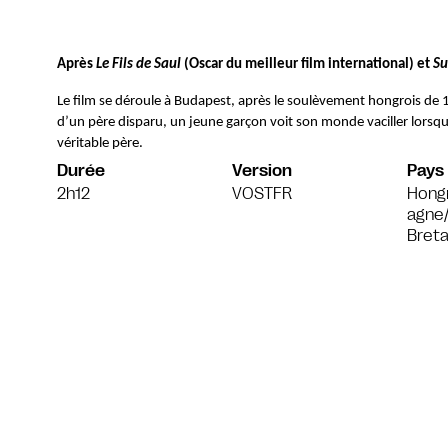
Après 
Le Fils de Saul
 (Oscar du meilleur film international) et 
Su
Le film se déroule à Budapest, après le soulèvement hongrois de 19
d’un père disparu, un jeune garçon voit son monde vaciller lorsqu
véritable père.
Durée
Version
Pays
2h12
VOSTFR
Hongr
agne
Bret