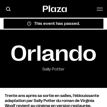
Skip to main content
This event has passed.
Orlando
Sally Potter
Trente ans après sa sortie en salles, l’éblouissante
adaptation par Sally Potter du roman de Virginia
Woolf revient au cinéma en version restaurée.