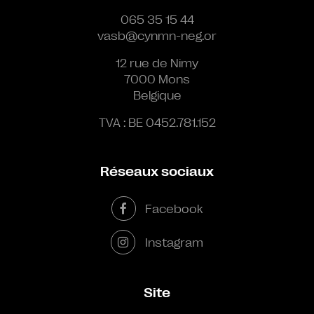
065 35 15 44
vasb@cynmn-neg.or
12 rue de Nimy
7000 Mons
Belgique
TVA : BE 0452.781.152
Réseaux sociaux
Facebook
Instagram
Site