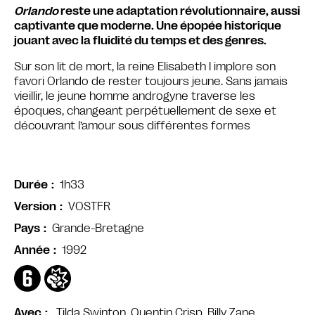
Orlando
reste une adaptation révolutionnaire, aussi
captivante que moderne. Une épopée historique
jouant avec la fluidité du temps et des genres.
Sur son lit de mort, la reine Elisabeth I implore son
favori Orlando de rester toujours jeune. Sans jamais
vieillir, le jeune homme androgyne traverse les
époques, changeant perpétuellement de sexe et
découvrant l’amour sous différentes formes
1h33
Durée
VOSTFR
Version
Grande-Bretagne
Pays
1992
Année
Tilda Swinton, Quentin Crisp, Billy Zane…
Avec