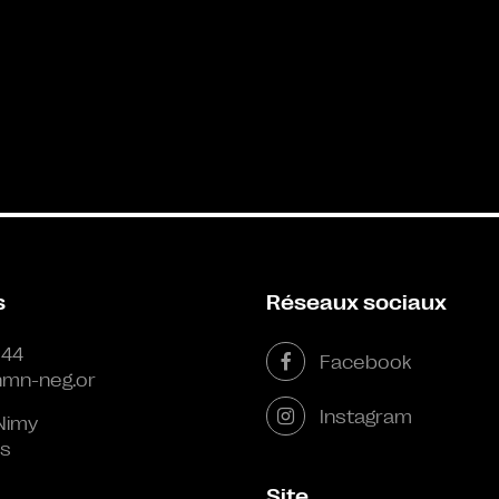
s
Réseaux sociaux
 44
Facebook
mn-neg.or
Instagram
Nimy
s
Site