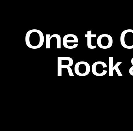
One to O
Rock 