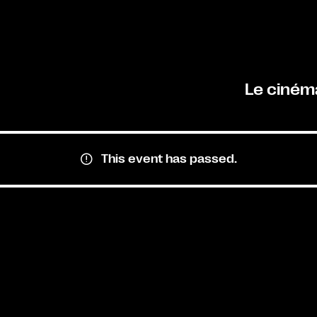
Le ciném
This event has passed.