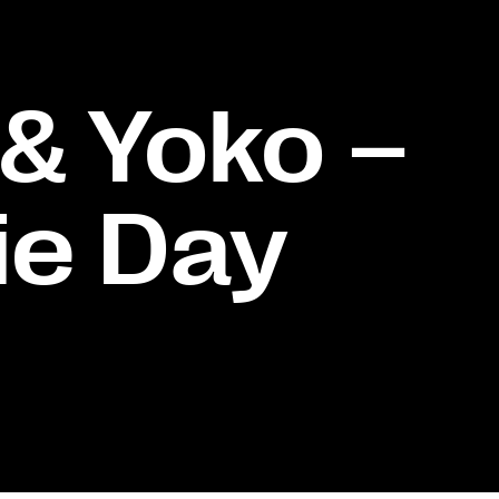
 & Yoko –
ie Day