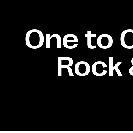
One to O
Rock 