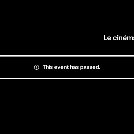
Le ciném
This event has passed.