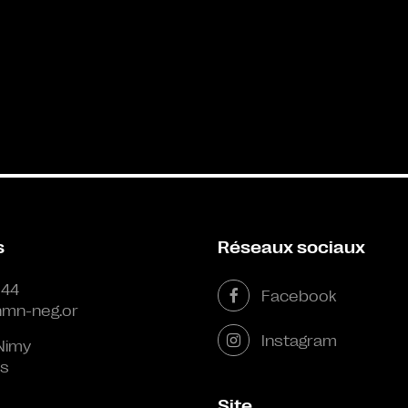
s
Réseaux sociaux
 44
Facebook
mn-neg.or
Instagram
Nimy
s
Site