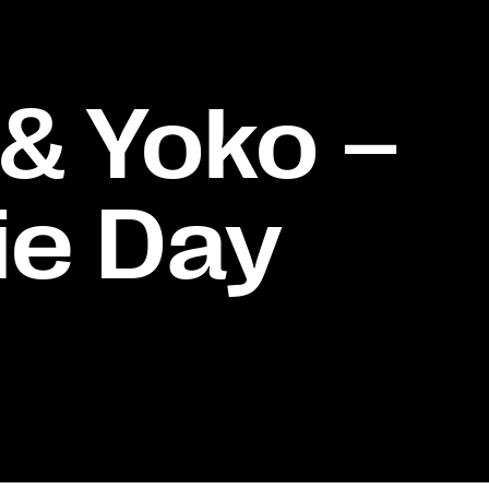
 & Yoko –
ie Day