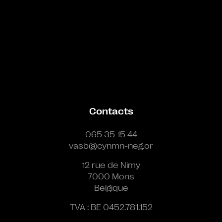
Contacts
065 35 15 44
vasb@cynmn-neg.or
12 rue de Nimy
7000 Mons
Belgique
TVA : BE 0452.781.152