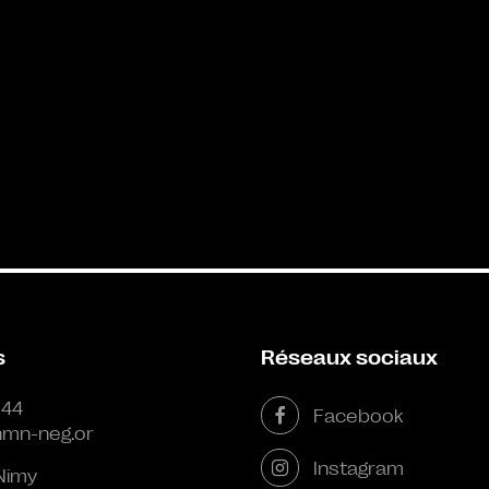
s
Réseaux sociaux
 44
Facebook
mn-neg.or
Instagram
Nimy