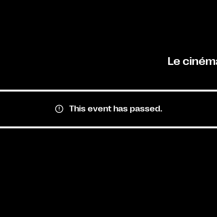
Le ciném
This event has passed.