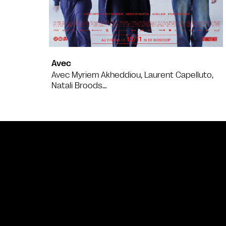
Avec
Avec Myriem Akheddiou, Laurent Capelluto,
Natali Broods…
Bande annonce