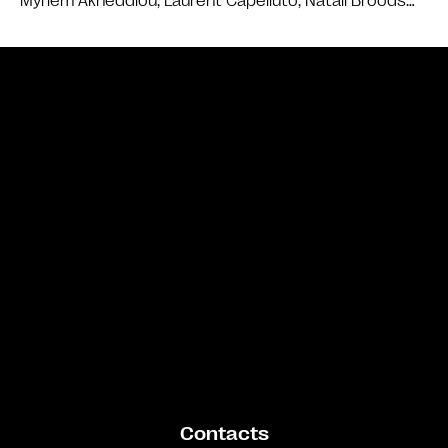
Myriem Akheddiou, Laurent Capelluto, Natali Broods…
Bande annonce
Contacts