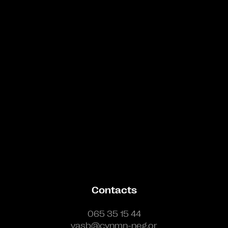
Bande annonce
Contacts
065 35 15 44
vasb@cynmn-neg.or