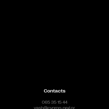
Bande annonce
Contacts
065 35 15 44
vasb@cynmn-neg.or