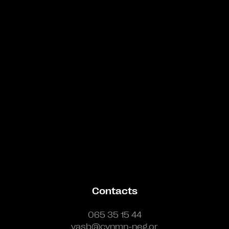
Bande annonce
Contacts
065 35 15 44
vasb@cynmn-neg.or