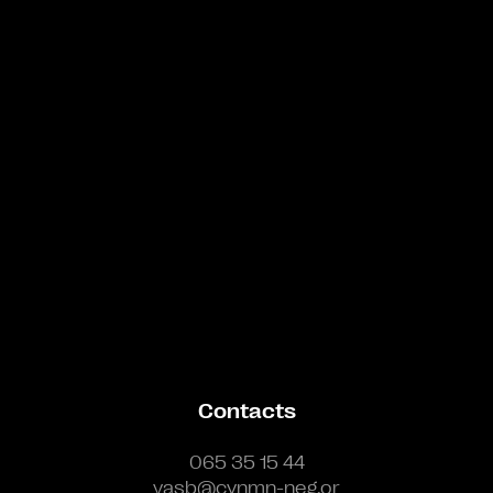
Bande annonce
Contacts
065 35 15 44
vasb@cynmn-neg.or