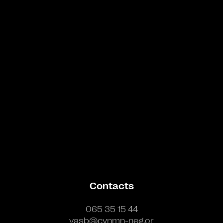
Bande annonce
Contacts
065 35 15 44
vasb@cynmn-neg.or