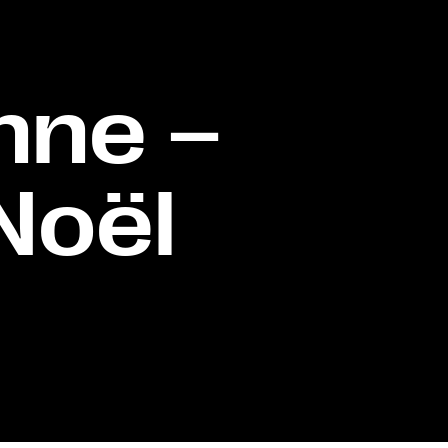
enne –
Noël