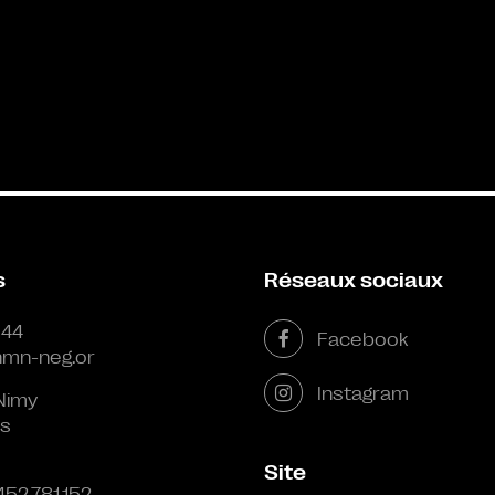
s
Réseaux sociaux
 44
Facebook
mn-neg.or
Instagram
Nimy
s
Site
452.781.152