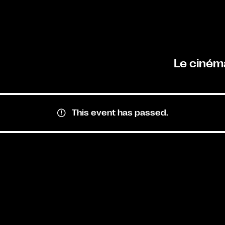
Le ciném
This event has passed.