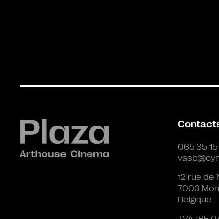
Contact
065 35 15
vasb@cyn
12 rue de 
7000 Mon
Belgique
TVA : BE 0