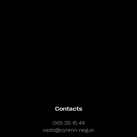
Bande annonce
Contacts
065 35 15 44
vasb@cynmn-neg.or