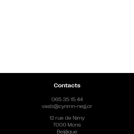
Contacts
065 35 15 44
vasb@cynmn-neg.or
12 rue de Nimy
7000 Mons
Belgique