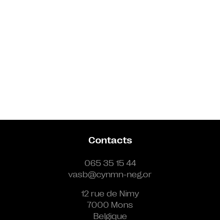
Contacts
065 35 15 44
vasb@cynmn-neg.or
12 rue de Nimy
7000 Mons
Belgique