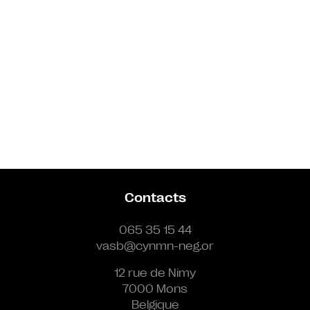
Contacts
065 35 15 44
vasb@cynmn-neg.or
12 rue de Nimy
7000 Mons
Belgique