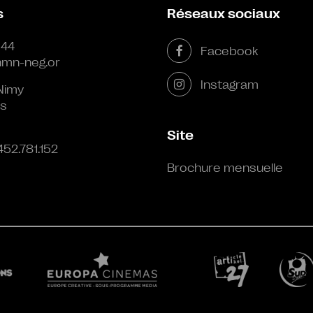
s
Réseaux sociaux
 44
Facebook
mn-neg.or
Instagram
Nimy
s
Site
452.781.152
Brochure mensuelle