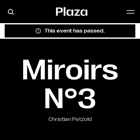
Skip to main content
This event has passed.
Miroirs
N°3
Christian Petzold