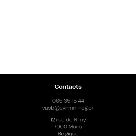
Contacts
065 35 15 44
vasb@cynmn-neg.or
12 rue de Nimy
7000 Mons
Belgique