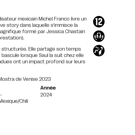
lisateur mexicain Michel Franco livre un
ve story dans laquelle s’immisce la
gnifique formé par Jessica Chastain
restation).
t structurée. Elle partage son temps
t bascule lorsque Saul la suit chez elle
endues ont un impact profond sur leurs
 Mostra de Venise 2023
Année
-
2024
Mexique/Chili