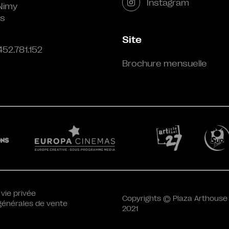
Instagram
Nimy
s
Site
452.781.152
Brochure mensuelle
 vie privée
Copyrights © Plaza Arthouse
générales de vente
2021