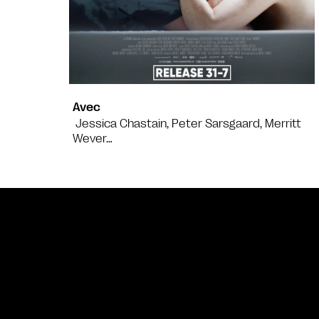
Avec
Jessica Chastain, Peter Sarsgaard, Merritt
Wever…
Bande annonce