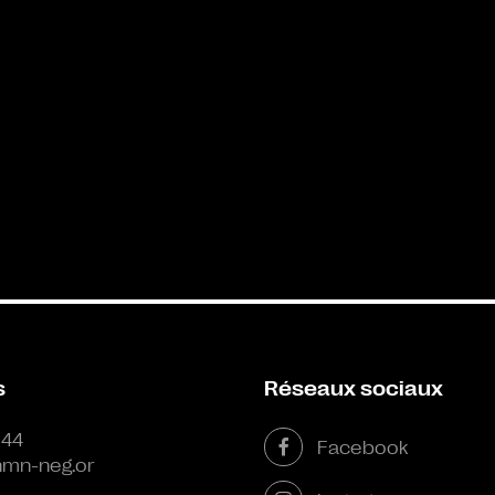
s
Réseaux sociaux
 44
Facebook
mn-neg.or