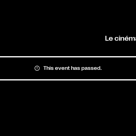
Le ciném
This event has passed.