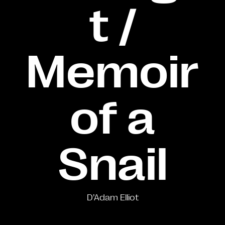
t /
Memoir
of a
Snail
D’Adam Elliot