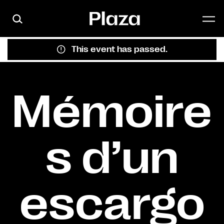
Skip to main content
This event has passed.
Mémoire
s d’un
escargo