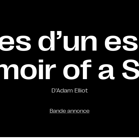
s d’un es
oir of a S
D’Adam Elliot
Bande annonce