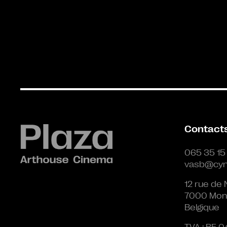
Contact
065 35 15
vasb@cyn
12 rue de 
7000 Mon
Belgique
TVA : BE 0