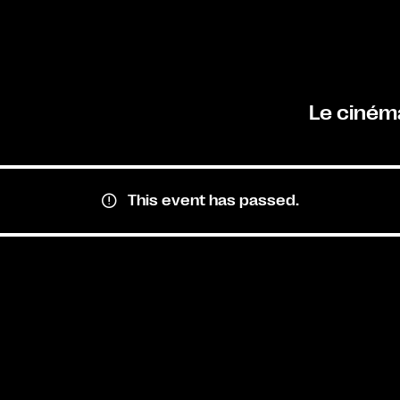
Le ciném
This event has passed.