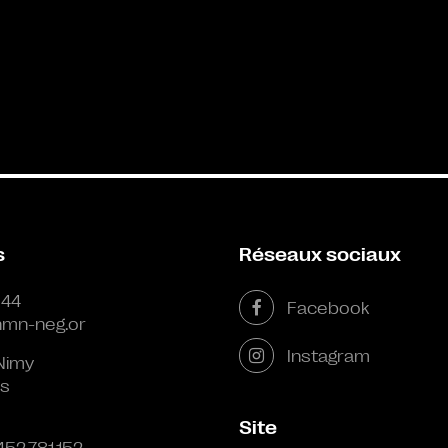
s
Réseaux sociaux
 44
Facebook
mn-neg.or
Instagram
Nimy
s
Site
452.781.152