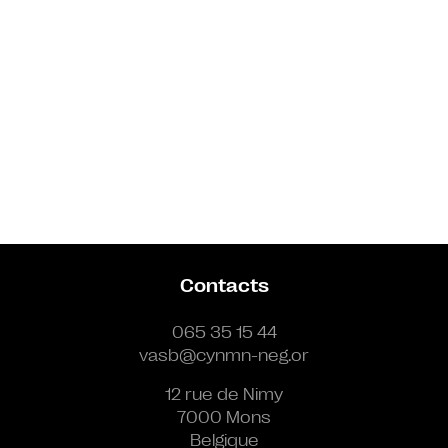
Contacts
065 35 15 44
vasb@cynmn-neg.or
12 rue de Nimy
7000 Mons
Belgique