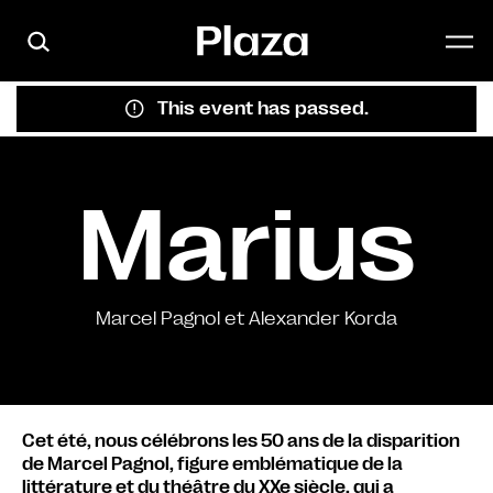
Skip to main content
This event has passed.
Marius
Marcel Pagnol et Alexander Korda
Cet été, nous célébrons les 50 ans de la disparition
de Marcel Pagnol, figure emblématique de la
littérature et du théâtre du XXe siècle, qui a