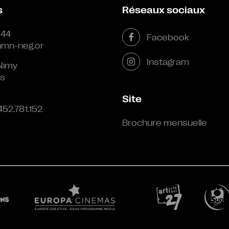
s
Réseaux sociaux
 44
Facebook
mn-neg.or
Instagram
Nimy
s
Site
452.781.152
Brochure mensuelle