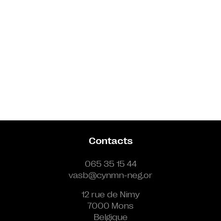
Contacts
065 35 15 44
vasb@cynmn-neg.or
12 rue de Nimy
7000 Mons
Belgique