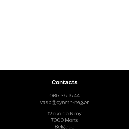
Contacts
065 35 15 44
vasb@cynmn-neg.or
12 rue de Nimy
7000 Mons
Belgique