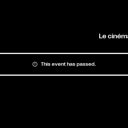
Le ciném
This event has passed.