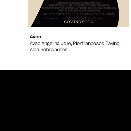
Avec
Avec Angelina Jolie, Pierfrancesco Favino,
Alba Rohrwacher…
Bande annonce