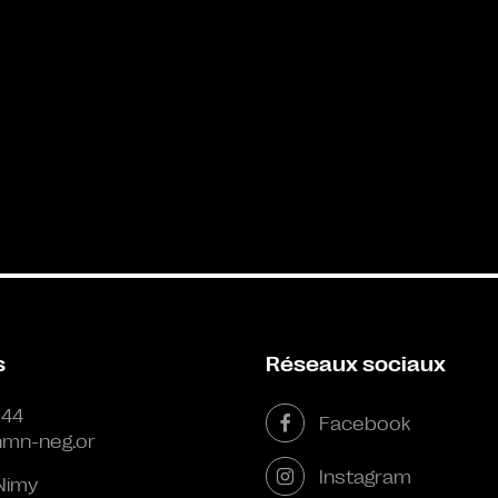
s
Réseaux sociaux
 44
Facebook
mn-neg.or
Instagram
Nimy