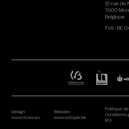
12 rue de 
7000 Mon
Belgique
TVA : BE 0
Politique de
Design
Webdev
Conditions 
www.moxs.eu
www.octopix.be
ROI