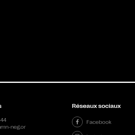
s
Réseaux sociaux
 44
Facebook
mn-neg.or