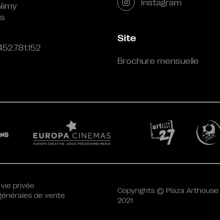
Instagram
Nimy
s
Site
452.781.152
Brochure mensuelle
 vie privée
Copyrights © Plaza Arthouse
générales de vente
2021