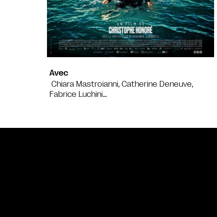
Avec
Chiara Mastroianni, Catherine Deneuve,
Fabrice Luchini…
Bande annonce