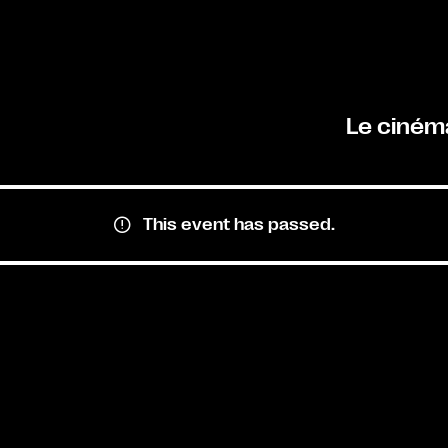
Le ciném
This event has passed.