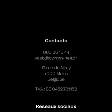
Contacts
065 35 15 44
vasb@cynmn-neg.or
12 rue de Nimy
7000 Mons
Belgique
TVA : BE 0452.781.152
Réseaux sociaux