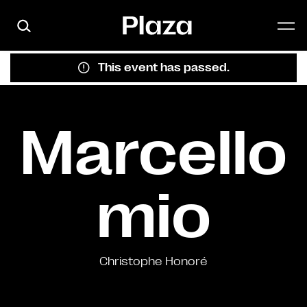
Skip to main content
This event has passed.
Marcello
mio
Christophe Honoré