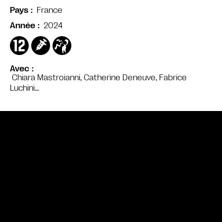
France
Pays
2024
Année
Avec
Chiara Mastroianni, Catherine Deneuve, Fabrice
Luchini…
Bande annonce