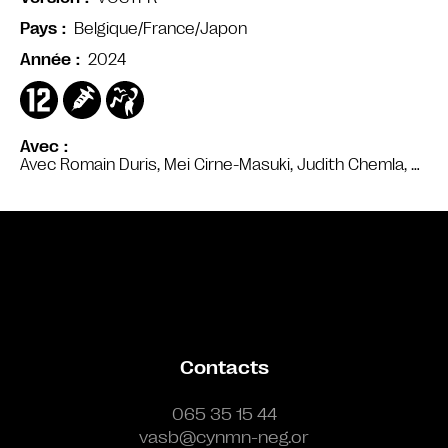
Belgique/France/Japon
Pays
2024
Année
Avec
Avec Romain Duris, Mei Cirne-Masuki, Judith Chemla, …
Bande annonce
Contacts
065 35 15 44
vasb@cynmn-neg.or