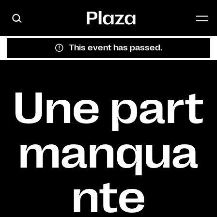
Skip to main content
This event has passed.
Une part
manqua
nte