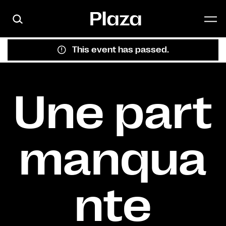
Skip to main content
This event has passed.
Une part
manqua
nte