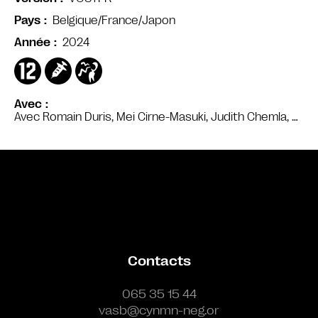
Belgique/France/Japon
Pays
2024
Année
Avec
Avec Romain Duris, Mei Cirne-Masuki, Judith Chemla, …
Bande annonce
Contacts
065 35 15 44
vasb@cynmn-neg.or