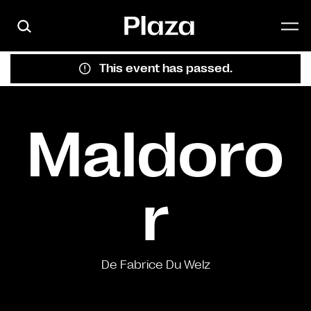
Skip to main content
This event has passed.
Maldoro
r
De Fabrice Du Welz