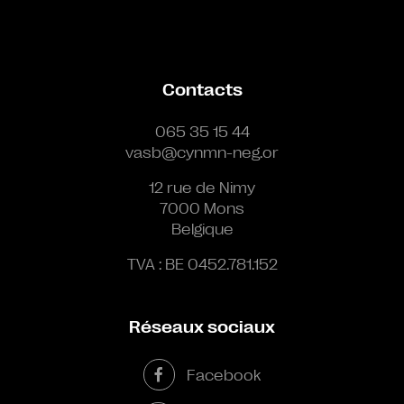
Contacts
065 35 15 44
vasb@cynmn-neg.or
12 rue de Nimy
7000 Mons
Belgique
TVA : BE 0452.781.152
Réseaux sociaux
Facebook