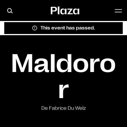
Skip to main content
This event has passed.
Maldoro
r
De Fabrice Du Welz