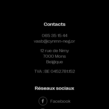
Contacts
065 35 15 44
vasb@cynmn-neg.or
12 rue de Nimy
7000 Mons
Belgique
TVA : BE 0452.781.152
Réseaux sociaux
Facebook