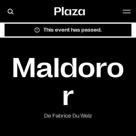
Skip to main content
This event has passed.
Maldoro
r
De Fabrice Du Welz