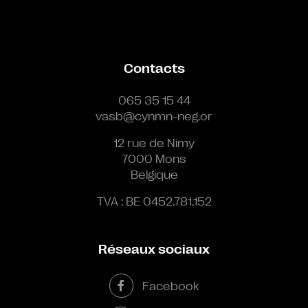
Contacts
065 35 15 44
vasb@cynmn-neg.or
12 rue de Nimy
7000 Mons
Belgique
TVA : BE 0452.781.152
Réseaux sociaux
Facebook