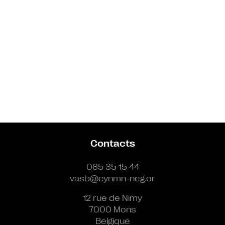
Contacts
065 35 15 44
vasb@cynmn-neg.or
12 rue de Nimy
7000 Mons
Belgique