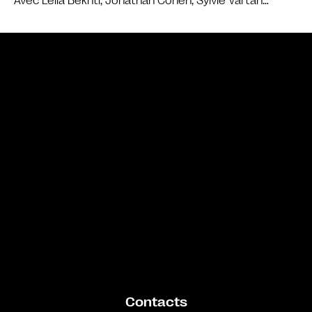
Avec Leïla Bekhti, Jonathan Cohen, Sylvie Vartan…
Bande annonce
Contacts