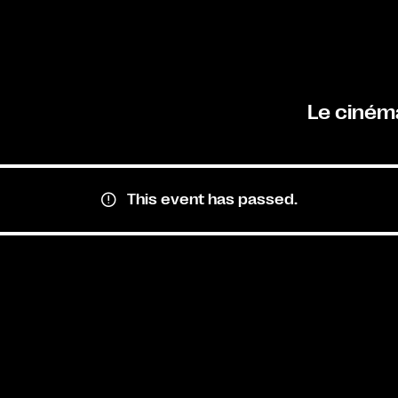
Le ciném
This event has passed.