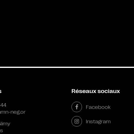
s
Réseaux sociaux
 44
Facebook
mn-neg.or
Instagram
Nimy
s