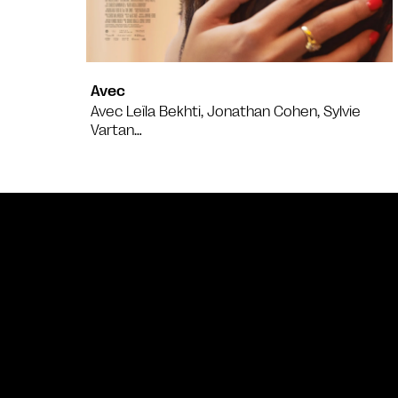
Avec
Avec Leïla Bekhti, Jonathan Cohen, Sylvie
Vartan…
Bande annonce