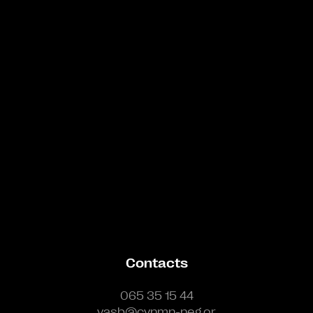
Bande annonce
Contacts
065 35 15 44
vasb@cynmn-neg.or